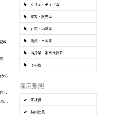
クリエイティブ系
接客・販売系
在宅・内職系
建築・土木系
が記載
清掃業・家事代行系
直
その他
合から
雇用形態
店へ
正社員
伝授し
契約社員