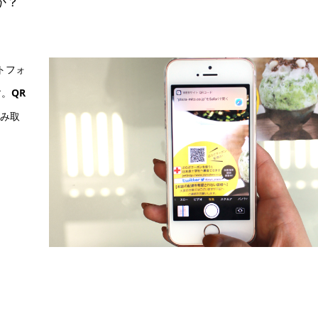
か？
トフォ
す。
QR
み取