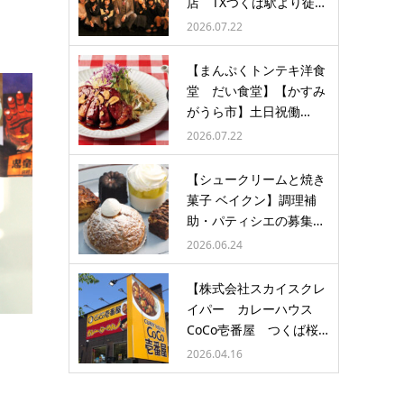
店 TXつくば駅より徒…
2026.07.22
【まんぷくトンテキ洋食
堂 だい食堂】【かすみ
がうら市】土日祝働…
2026.07.22
【シュークリームと焼き
菓子 ベイクン】調理補
助・パティシエの募集…
2026.06.24
【株式会社スカイスクレ
イパー カレーハウス
CoCo壱番屋 つくば桜…
2026.04.16