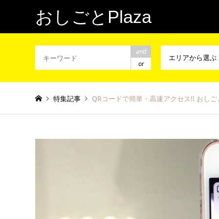
おしごとPlaza
and
エリアから選ぶ
or
特集記事
QRコードで簡単・高速アクセス!! おしご