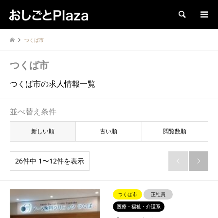
検索
つくば市
つくば市
つくば市の求人情報一覧
並べ替え条件
新しい順
古い順
閲覧数順
26件中 1〜12件を表示


つくば市
正社員
医療・福祉・介護系