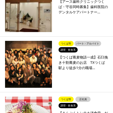
【アース歯科クリニックつく
ば・守谷同時募集】歯科医院の
デンタルケアパートナー…
つくば市
パート・アルバイト
調理・飲食系
【つくば蕎麦物語一成】石臼挽
き十割蕎麦のお店 TXつくば
駅より徒歩1分の職場…
つくば市
正社員
調理・飲食系
【まんぷくトンテキ洋食堂 だ