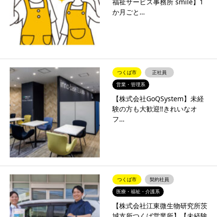
福祉サービス事務所 smile】1
か月ごと…
つくば市
正社員
営業・管理系
【株式会社GoQSystem】未経
験の方も大歓迎‼きれいなオ
フ…
つくば市
契約社員
医療・福祉・介護系
【株式会社江東微生物研究所茨
城支所つくば営業所】【未経験