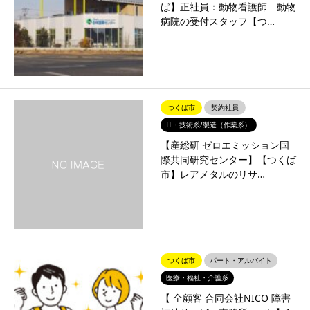
ば】正社員：動物看護師 動物
病院の受付スタッフ【つ…
つくば市
契約社員
IT・技術系/製造（作業系）
【産総研 ゼロエミッション国
際共同研究センター】【つくば
市】レアメタルのリサ…
つくば市
パート・アルバイト
医療・福祉・介護系
【 全顧客 合同会社NICO 障害