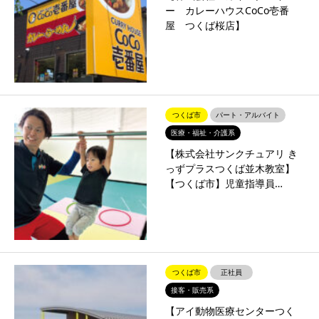
ー カレーハウスCoCo壱番
屋 つくば桜店】
つくば市
パート・アルバイト
医療・福祉・介護系
【株式会社サンクチュアリ き
っずプラスつくば並木教室】
【つくば市】児童指導員…
つくば市
正社員
接客・販売系
【アイ動物医療センターつく