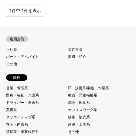
1件中 1件を表示
雇用形態
正社員
契約社員
パート・アルバイト
派遣・紹介
その他
職種
営業・管理系
IT・技術系/製造（作業系）
医療・福祉・介護系
教員・児童福祉系
ドライバー・運送系
調理・飲食系
美容系
オフィスワーク系
クリエイティブ系
接客・販売系
在宅・内職系
建築・土木系
清掃業・家事代行系
その他