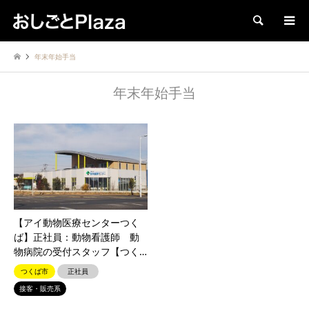
検索
年末年始手当
年末年始手当
【アイ動物医療センターつく
ば】正社員：動物看護師 動
物病院の受付スタッフ【つく…
つくば市
正社員
接客・販売系