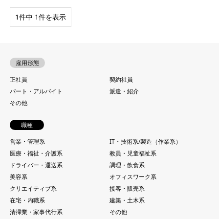
1件中 1件を表示
雇用形態
正社員
契約社員
パート・アルバイト
派遣・紹介
その他
職種
営業・管理系
IT・技術系/製造（作業系）
医療・福祉・介護系
教員・児童福祉系
ドライバー・運送系
調理・飲食系
美容系
オフィスワーク系
クリエイティブ系
接客・販売系
在宅・内職系
建築・土木系
清掃業・家事代行系
その他